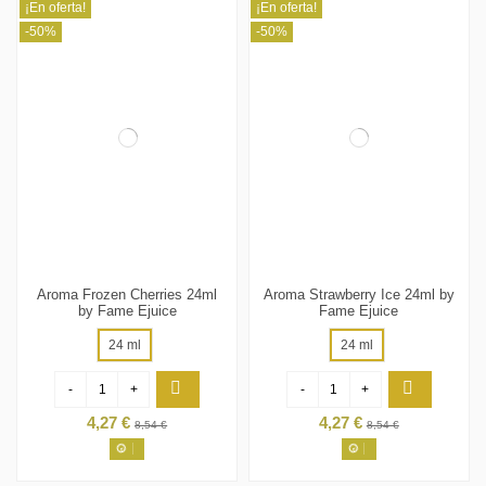
¡En oferta!
¡En oferta!
-50%
-50%
Aroma Frozen Cherries 24ml
Aroma Strawberry Ice 24ml by
by Fame Ejuice
Fame Ejuice
24 ml
24 ml
-
+
-
+
4,27 €
4,27 €
8,54 €
8,54 €