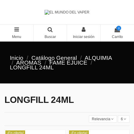
0
Menu
Buscar
Iniciar sesión
Carrito
Inicio
Catálogo General
ALQUIMIA
AROMAS
FAME EJUICE
LONGFILL 24ML
LONGFILL 24ML
Relevancia
6
¡En oferta!
¡En oferta!