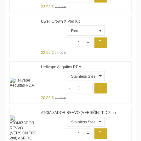
23,98 €
28,21 €
Uwell Crown X Pod Kit
-
+
22,90 €
32,90 €
Hellvape Aequitas RDA
-
+
20,80 €
26,00 €
ATOMIZADOR REVVO (VERSIÓN TPD 2ml)...
-
+