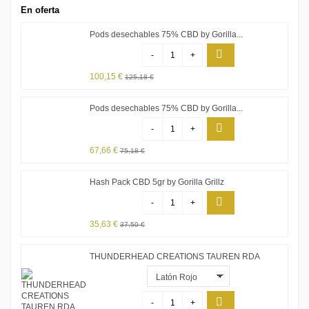
En oferta
Pods desechables 75% CBD by Gorilla...
-
+
100,15 €
125,18 €
Pods desechables 75% CBD by Gorilla...
-
+
67,66 €
75,18 €
Hash Pack CBD 5gr by Gorilla Grillz
-
+
35,63 €
37,50 €
THUNDERHEAD CREATIONS TAUREN RDA
-
+