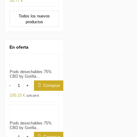
18,77 €
Todos los nuevos
productos
En oferta
Pods desechables 75%
CBD by Gorilla...
Comprar
-
+
100,15 €
125,18 €
Pods desechables 75%
CBD by Gorilla...
Comprar
-
+