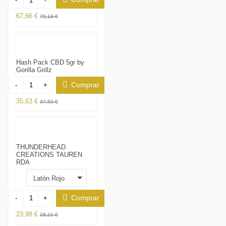
67,66 €
75,18 €
Hash Pack CBD 5gr by
Gorilla Grillz
Comprar
-
+
35,63 €
37,50 €
THUNDERHEAD
CREATIONS TAUREN
RDA
Comprar
-
+
23,98 €
28,21 €