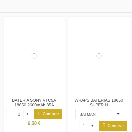
BATERÍA SONY VTC5A
WRAPS BATERIAS 18650
18650 2600mAh 35A
SUPER H
Comprar
-
+
6,50 €
Comprar
-
+