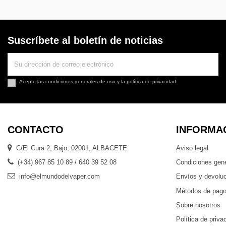
Suscríbete al boletín de noticias
Acepto las
condiciones generales de uso
y la
política de privacidad
CONTACTO
INFORMA
C/El Cura 2, Bajo, 02001, ALBACETE.
Aviso legal
(+34) 967 85 10 89 / 640 39 52 08
Condiciones gen
info@elmundodelvaper.com
Envíos y devolu
Métodos de pag
Sobre nosotros
Política de priva