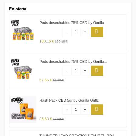
En oferta
Pods desechables 75% CBD by Gorilla...
-
+
100,15 €
125,18 €
Pods desechables 75% CBD by Gorilla...
-
+
67,66 €
75,18 €
Hash Pack CBD 5gr by Gorilla Grillz
-
+
35,63 €
37,50 €