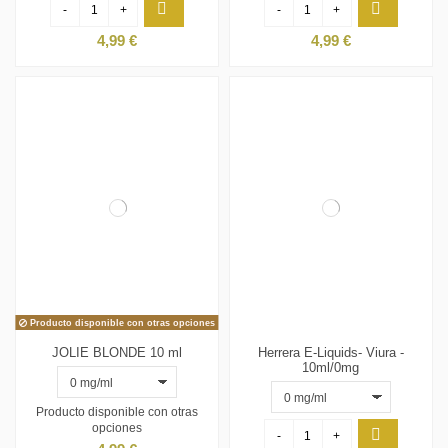
-
+
-
+
4,99 €
4,99 €
Producto disponible con otras opciones
JOLIE BLONDE 10 ml
Herrera E-Liquids- Viura -
10ml/0mg
Producto disponible con otras
opciones
-
+