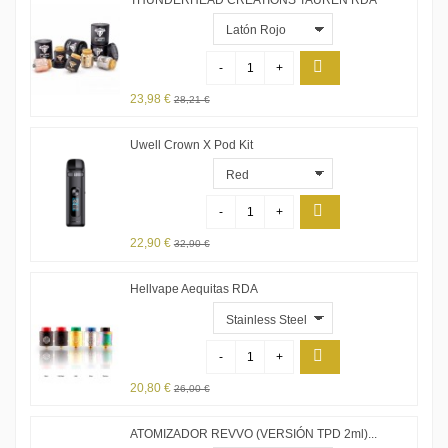
THUNDERHEAD CREATIONS TAUREN RDA
-
+
23,98 €
28,21 €
Uwell Crown X Pod Kit
-
+
22,90 €
32,90 €
Hellvape Aequitas RDA
-
+
20,80 €
26,00 €
ATOMIZADOR REVVO (VERSIÓN TPD 2ml)...