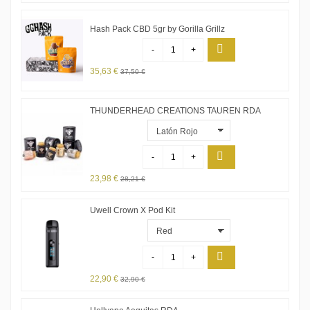
Hash Pack CBD 5gr by Gorilla Grillz
-
+
35,63 €
37,50 €
THUNDERHEAD CREATIONS TAUREN RDA
-
+
23,98 €
28,21 €
Uwell Crown X Pod Kit
-
+
22,90 €
32,90 €