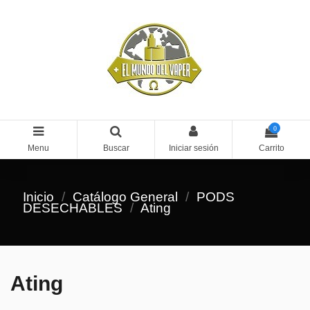
0
Menu
Buscar
Iniciar sesión
Carrito
Inicio
Catálogo General
PODS
DESECHABLES
Ating
Ating